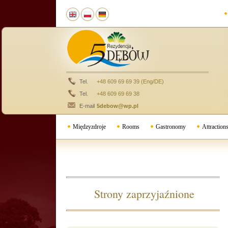
Tel.
+48 609 69 69 39 (Eng/DE)
Tel.
+48 609 69 69 38
E-mail
5debow@wp.pl
Międzyzdroje
Rooms
Gastronomy
Attraction
Strony zaprzyjaźnione